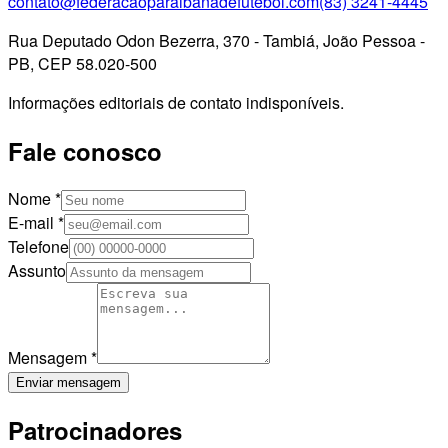
contato@federacaoparaibanadefutebol.com
(83) 3241-4445
Rua Deputado Odon Bezerra, 370 - Tambiá, João Pessoa -
PB, CEP 58.020-500
Informações editoriais de contato indisponíveis.
Fale conosco
Nome
*
E-mail
*
Telefone
Assunto
Mensagem
*
Enviar mensagem
Patrocinadores